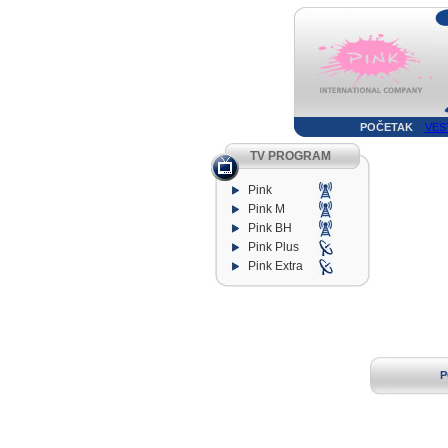
POČETAK
VES
TV PROGRAM
Pink
Pink M
Pink BH
Pink Plus
Pink Extra
P