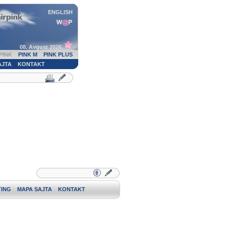
ENGLISH
08. Avgust 2026.
PINK
PINK M
PINK PLUS
AJTA
KONTAKT
ING
MAPA SAJTA
KONTAKT