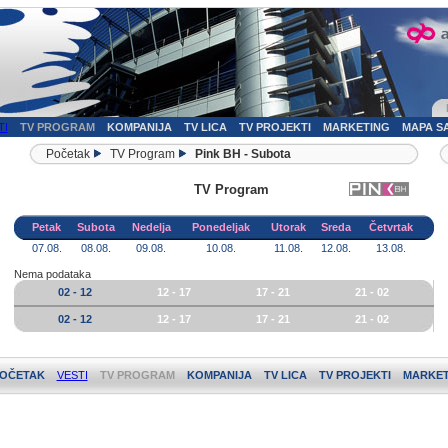
TI
TV PROGRAM
KOMPANIJA
TV LICA
TV PROJEKTI
MARKETING
MAPA S
Početak
TV Program
Pink BH - Subota
TV Program
Petak
Subota
Nedelja
Ponedeljak
Utorak
Sreda
Četvrtak
07.08.
08.08.
09.08.
10.08.
11.08.
12.08.
13.08.
Nema podataka
02 - 12
12 - 17
17 - 21
21 - 02
02 - 12
12 - 17
17 - 21
21 - 02
OČETAK
VESTI
TV PROGRAM
KOMPANIJA
TV LICA
TV PROJEKTI
MARKET