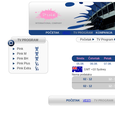
POČETAK
VESTI
TV PROGRAM
KOMPANIJA
Početak
TV Program
TV PROGRAM
Pink
Pink M
Pink BH
Sreda
Četvrtak
Petak
Pink Plus
05.08.
06.08.
07.08.
Pink Extra
GMT +10 Sydney
Nema podataka
02 - 12
12 - 
02 - 12
12 - 
POČETAK
VESTI
TV PROGRAM