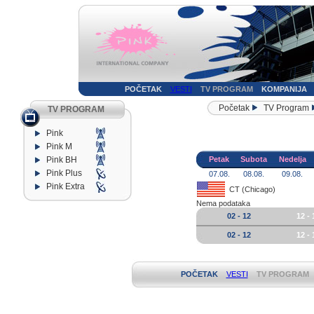
POČETAK
VESTI
TV PROGRAM
KOMPANIJA
Početak
TV Program
TV PROGRAM
Pink
Pink M
Pink BH
Petak
Subota
Nedelja
Pink Plus
07.08.
08.08.
09.08.
Pink Extra
CT (Chicago)
Nema podataka
02 - 12
12 - 
02 - 12
12 - 
POČETAK
VESTI
TV PROGRAM