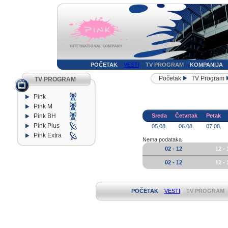
POČETAK
VESTI
TV PROGRAM
KOMPANIJA
Početak
TV Program
TV PROGRAM
Pink
Pink M
Pink BH
Sreda
Četvrtak
Petak
Pink Plus
05.08.
06.08.
07.08.
Pink Extra
Nema podataka
02 - 12
12 - 
02 - 12
12 - 
POČETAK
VESTI
TV PROGRAM