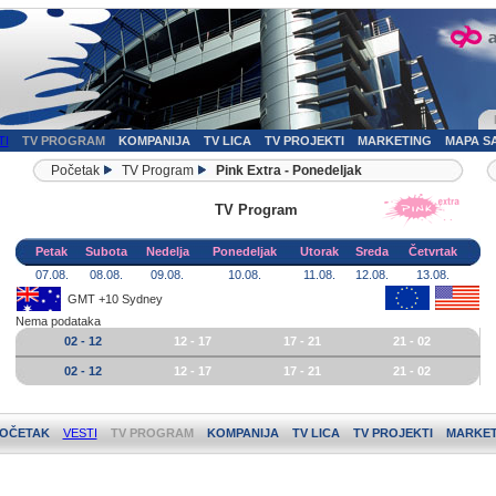
TI
TV PROGRAM
KOMPANIJA
TV LICA
TV PROJEKTI
MARKETING
MAPA S
Početak
TV Program
Pink Extra - Ponedeljak
TV Program
Petak
Subota
Nedelja
Ponedeljak
Utorak
Sreda
Četvrtak
07.08.
08.08.
09.08.
10.08.
11.08.
12.08.
13.08.
GMT +10 Sydney
Nema podataka
02 - 12
12 - 17
17 - 21
21 - 02
02 - 12
12 - 17
17 - 21
21 - 02
OČETAK
VESTI
TV PROGRAM
KOMPANIJA
TV LICA
TV PROJEKTI
MARKET