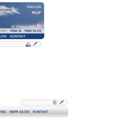
ENGLISH
08. Avgust 2026.
PINK
PINK M
PINK PLUS
AJTA
KONTAKT
ING
MAPA SAJTA
KONTAKT