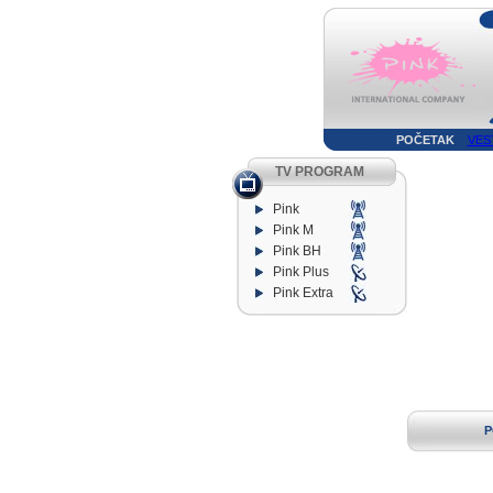
POČETAK
VES
TV PROGRAM
Pink
Pink M
Pink BH
Pink Plus
Pink Extra
P