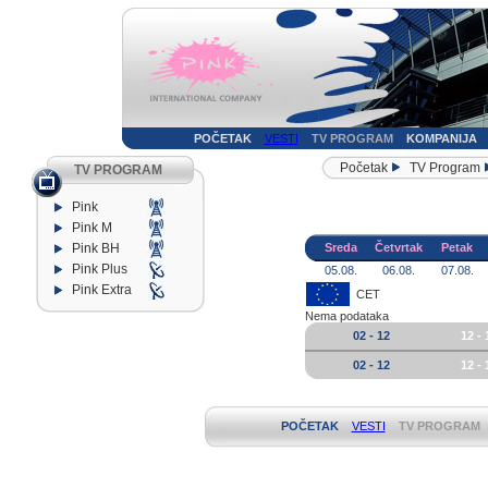
POČETAK
VESTI
TV PROGRAM
KOMPANIJA
Početak
TV Program
TV PROGRAM
Pink
Pink M
Pink BH
Sreda
Četvrtak
Petak
Pink Plus
05.08.
06.08.
07.08.
Pink Extra
CET
Nema podataka
02 - 12
12 - 
02 - 12
12 - 
POČETAK
VESTI
TV PROGRAM