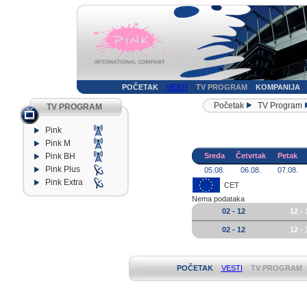
POČETAK
VESTI
TV PROGRAM
KOMPANIJA
Početak
TV Program
TV PROGRAM
Pink
Pink M
Pink BH
Sreda
Četvrtak
Petak
Pink Plus
05.08.
06.08.
07.08.
Pink Extra
CET
Nema podataka
02 - 12
12 - 
02 - 12
12 - 
POČETAK
VESTI
TV PROGRAM