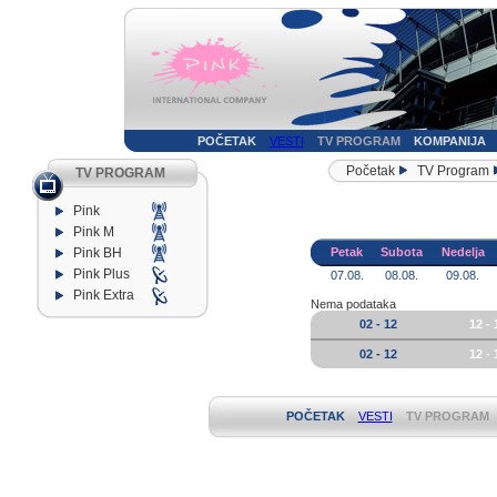
POČETAK
VESTI
TV PROGRAM
KOMPANIJA
Početak
TV Program
TV PROGRAM
Pink
Pink M
Pink BH
Petak
Subota
Nedelja
Pink Plus
07.08.
08.08.
09.08.
Pink Extra
Nema podataka
02 - 12
12 - 
02 - 12
12 - 
POČETAK
VESTI
TV PROGRAM