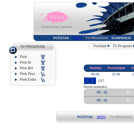
POČETAK
VESTI
TV PROGRAM
KOMPANIJA
Početak
TV Program
TV PROGRAM
Pink
Pink M
Pink BH
Nedelja
Ponedeljak
U
Pink Plus
09.08.
10.08.
1
Pink Extra
CET
Nema podataka
02 - 12
12 - 
02 - 12
12 - 
POČETAK
VESTI
TV PROGRAM