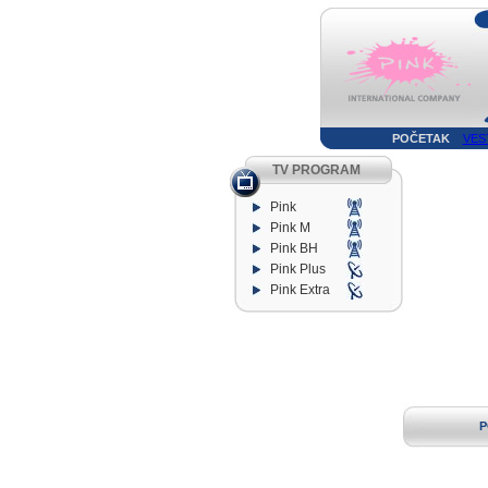
POČETAK
VES
TV PROGRAM
Pink
Pink M
Pink BH
Pink Plus
Pink Extra
P