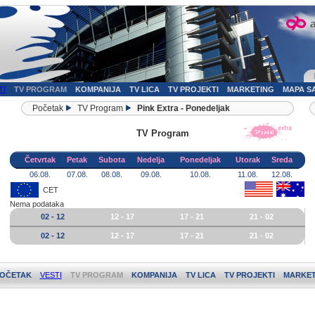
TI
TV PROGRAM
KOMPANIJA
TV LICA
TV PROJEKTI
MARKETING
MAPA S
Početak
TV Program
Pink Extra - Ponedeljak
TV Program
Četvrtak
Petak
Subota
Nedelja
Ponedeljak
Utorak
Sreda
06.08.
07.08.
08.08.
09.08.
10.08.
11.08.
12.08.
CET
Nema podataka
02 - 12
12 - 17
17 - 21
21 - 02
02 - 12
12 - 17
17 - 21
21 - 02
OČETAK
VESTI
TV PROGRAM
KOMPANIJA
TV LICA
TV PROJEKTI
MARKET