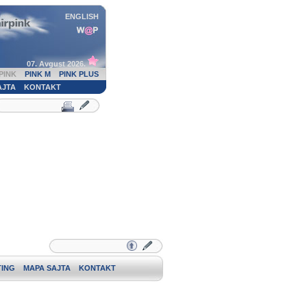
ENGLISH
07. Avgust 2026.
PINK
PINK M
PINK PLUS
AJTA
KONTAKT
ING
MAPA SAJTA
KONTAKT