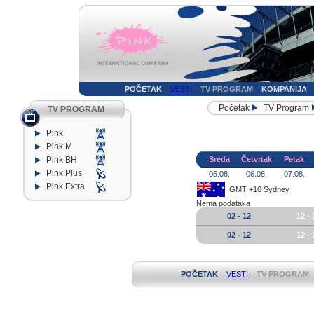
POČETAK
VESTI
TV PROGRAM
KOMPANIJA
Početak
TV Program
TV PROGRAM
Pink
Pink M
Pink BH
Sreda
Četvrtak
Petak
Pink Plus
05.08.
06.08.
07.08.
Pink Extra
GMT +10 Sydney
Nema podataka
02 - 12
12 - 
02 - 12
12 - 
POČETAK
VESTI
TV PROGRAM