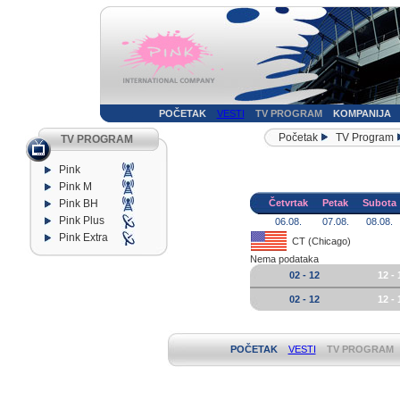
POČETAK
VESTI
TV PROGRAM
KOMPANIJA
Početak
TV Program
TV PROGRAM
Pink
Pink M
Pink BH
Četvrtak
Petak
Subota
Pink Plus
06.08.
07.08.
08.08.
Pink Extra
CT (Chicago)
Nema podataka
02 - 12
12 - 
02 - 12
12 - 
POČETAK
VESTI
TV PROGRAM