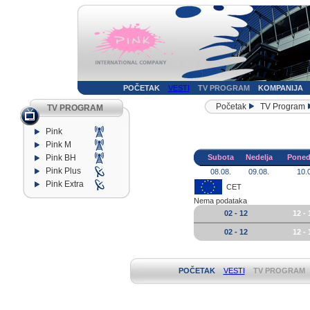
POČETAK
VESTI
TV PROGRAM
KOMPANIJA
Početak
TV Program
TV PROGRAM
Pink
Pink M
Pink BH
Subota
Nedelja
Poned
Pink Plus
08.08.
09.08.
10.
Pink Extra
CET
Nema podataka
02 - 12
12 - 
02 - 12
12 - 
POČETAK
VESTI
TV PROGRAM