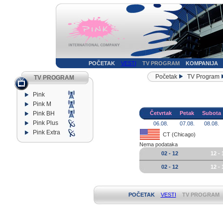
POČETAK
VESTI
TV PROGRAM
KOMPANIJA
Početak
TV Program
TV PROGRAM
Pink
Pink M
Pink BH
Četvrtak
Petak
Subota
Pink Plus
06.08.
07.08.
08.08.
Pink Extra
CT (Chicago)
Nema podataka
02 - 12
12 - 
02 - 12
12 - 
POČETAK
VESTI
TV PROGRAM