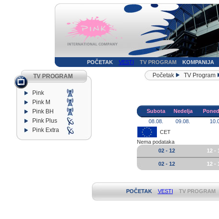
POČETAK
VESTI
TV PROGRAM
KOMPANIJA
Početak
TV Program
TV PROGRAM
Pink
Pink M
Pink BH
Subota
Nedelja
Poned
Pink Plus
08.08.
09.08.
10.
Pink Extra
CET
Nema podataka
02 - 12
12 - 
02 - 12
12 - 
POČETAK
VESTI
TV PROGRAM