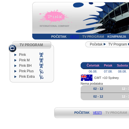
POČETAK
VESTI
TV PROGRAM
KOMPANIJA
Početak
TV Program
TV PROGRAM
Pink
Pink M
Pink BH
Četvrtak
Petak
Subota
Pink Plus
06.08.
07.08.
08.08.
Pink Extra
GMT +10 Sydney
Nema podataka
02 - 12
12 - 
02 - 12
12 - 
POČETAK
VESTI
TV PROGRAM