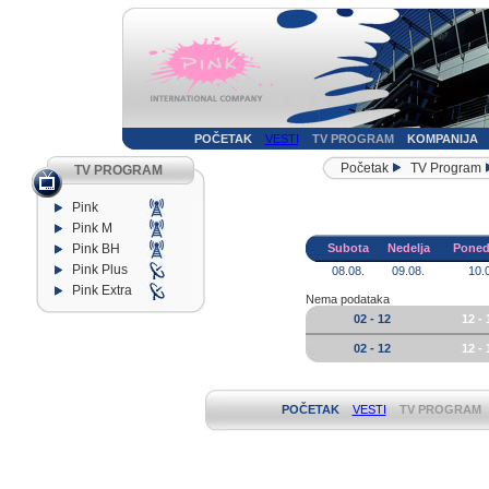
POČETAK
VESTI
TV PROGRAM
KOMPANIJA
Početak
TV Program
TV PROGRAM
Pink
Pink M
Pink BH
Subota
Nedelja
Poned
Pink Plus
08.08.
09.08.
10.
Pink Extra
Nema podataka
02 - 12
12 - 
02 - 12
12 - 
POČETAK
VESTI
TV PROGRAM