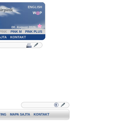
ENGLISH
08. Avgust 2026.
PINK
PINK M
PINK PLUS
AJTA
KONTAKT
ING
MAPA SAJTA
KONTAKT