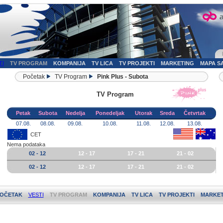
TI
TV PROGRAM
KOMPANIJA
TV LICA
TV PROJEKTI
MARKETING
MAPA S
Početak
TV Program
Pink Plus - Subota
TV Program
Petak
Subota
Nedelja
Ponedeljak
Utorak
Sreda
Četvrtak
07.08.
08.08.
09.08.
10.08.
11.08.
12.08.
13.08.
CET
Nema podataka
02 - 12
12 - 17
17 - 21
21 - 02
02 - 12
12 - 17
17 - 21
21 - 02
OČETAK
VESTI
TV PROGRAM
KOMPANIJA
TV LICA
TV PROJEKTI
MARKET