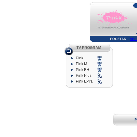
POČETAK
VES
TV PROGRAM
Pink
Pink M
Pink BH
Pink Plus
Pink Extra
P