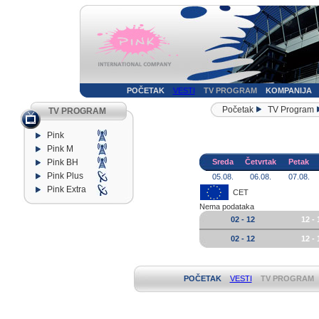
POČETAK
VESTI
TV PROGRAM
KOMPANIJA
Početak
TV Program
TV PROGRAM
Pink
Pink M
Pink BH
Sreda
Četvrtak
Petak
Pink Plus
05.08.
06.08.
07.08.
Pink Extra
CET
Nema podataka
02 - 12
12 - 
02 - 12
12 - 
POČETAK
VESTI
TV PROGRAM