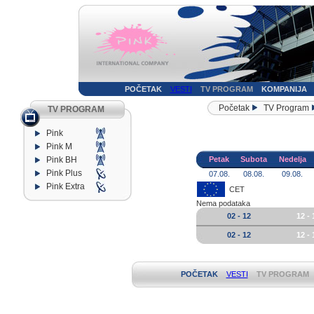
POČETAK
VESTI
TV PROGRAM
KOMPANIJA
Početak
TV Program
TV PROGRAM
Pink
Pink M
Pink BH
Petak
Subota
Nedelja
Pink Plus
07.08.
08.08.
09.08.
Pink Extra
CET
Nema podataka
02 - 12
12 - 
02 - 12
12 - 
POČETAK
VESTI
TV PROGRAM