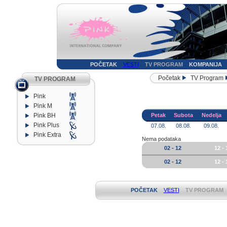
POČETAK
VESTI
TV PROGRAM
KOMPANIJA
Početak
TV Program
TV PROGRAM
Pink
Pink M
Pink BH
Petak
Subota
Nedelja
Pink Plus
07.08.
08.08.
09.08.
Pink Extra
Nema podataka
02 - 12
12 - 
02 - 12
12 - 
POČETAK
VESTI
TV PROGRAM