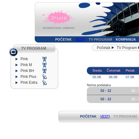
POČETAK
VESTI
TV PROGRAM
KOMPANIJA
Početak
TV Program
TV PROGRAM
Pink
Pink M
Pink BH
Sreda
Četvrtak
Petak
Pink Plus
05.08.
06.08.
07.08.
Pink Extra
Nema podataka
02 - 12
12 - 
02 - 12
12 - 
POČETAK
VESTI
TV PROGRAM