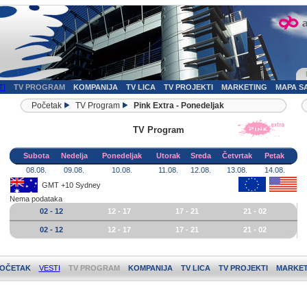
TI
TV PROGRAM
KOMPANIJA
TV LICA
TV PROJEKTI
MARKETING
MAPA S
Početak
TV Program
Pink Extra - Ponedeljak
TV Program
Subota
Nedelja
Ponedeljak
Utorak
Sreda
Četvrtak
Petak
08.08.
09.08.
10.08.
11.08.
12.08.
13.08.
14.08.
GMT +10 Sydney
Nema podataka
02 - 12
12 - 17
17 - 21
21 - 02
02 - 12
12 - 17
17 - 21
21 - 02
OČETAK
VESTI
TV PROGRAM
KOMPANIJA
TV LICA
TV PROJEKTI
MARKET