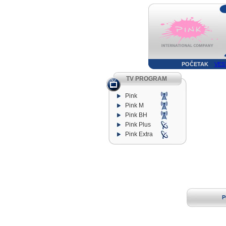
POČETAK
VES
TV PROGRAM
Pink
Pink M
Pink BH
Pink Plus
Pink Extra
P