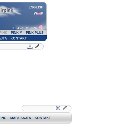
ENGLISH
09. Avgust 2026.
PINK
PINK M
PINK PLUS
AJTA
KONTAKT
ING
MAPA SAJTA
KONTAKT