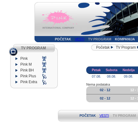
POČETAK
VESTI
TV PROGRAM
KOMPANIJA
Početak
TV Program
TV PROGRAM
Pink
Pink M
Pink BH
Petak
Subota
Nedelja
Pink Plus
07.08.
08.08.
09.08.
Pink Extra
Nema podataka
02 - 12
12 - 
02 - 12
12 - 
POČETAK
VESTI
TV PROGRAM