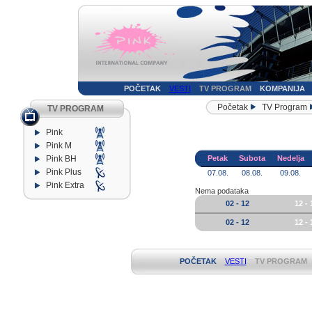
POČETAK
VESTI
TV PROGRAM
KOMPANIJA
Početak
TV Program
TV PROGRAM
Pink
Pink M
Pink BH
Petak
Subota
Nedelja
Pink Plus
07.08.
08.08.
09.08.
Pink Extra
Nema podataka
02 - 12
12 - 
02 - 12
12 - 
POČETAK
VESTI
TV PROGRAM