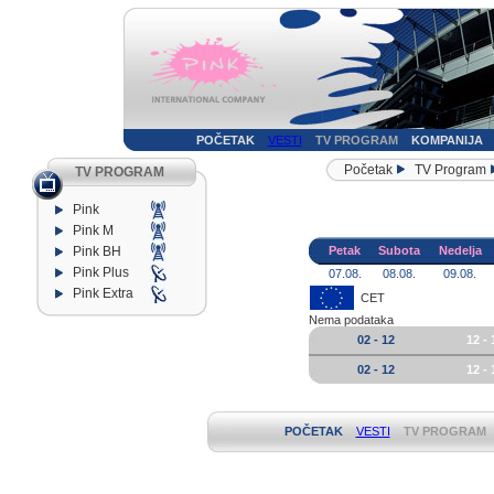
POČETAK
VESTI
TV PROGRAM
KOMPANIJA
Početak
TV Program
TV PROGRAM
Pink
Pink M
Pink BH
Petak
Subota
Nedelja
Pink Plus
07.08.
08.08.
09.08.
Pink Extra
CET
Nema podataka
02 - 12
12 - 
02 - 12
12 - 
POČETAK
VESTI
TV PROGRAM