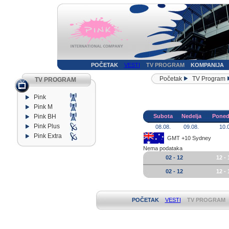
POČETAK
VESTI
TV PROGRAM
KOMPANIJA
Početak
TV Program
TV PROGRAM
Pink
Pink M
Pink BH
Subota
Nedelja
Poned
Pink Plus
08.08.
09.08.
10.
Pink Extra
GMT +10 Sydney
Nema podataka
02 - 12
12 - 
02 - 12
12 - 
POČETAK
VESTI
TV PROGRAM