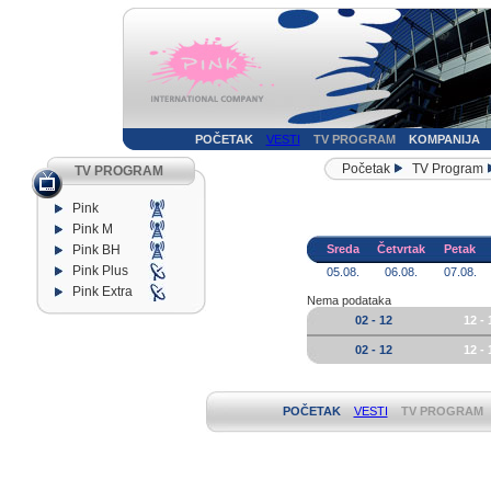
POČETAK
VESTI
TV PROGRAM
KOMPANIJA
Početak
TV Program
TV PROGRAM
Pink
Pink M
Pink BH
Sreda
Četvrtak
Petak
Pink Plus
05.08.
06.08.
07.08.
Pink Extra
Nema podataka
02 - 12
12 - 
02 - 12
12 - 
POČETAK
VESTI
TV PROGRAM