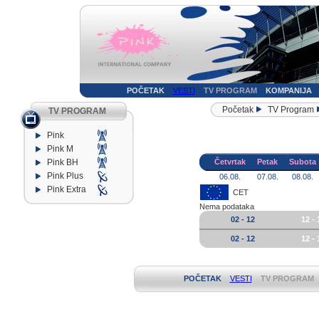
POČETAK
VESTI
TV PROGRAM
KOMPANIJA
Početak
TV Program
TV PROGRAM
Pink
Pink M
Pink BH
Četvrtak
Petak
Subota
Pink Plus
06.08.
07.08.
08.08.
Pink Extra
CET
Nema podataka
02 - 12
12 - 
02 - 12
12 - 
POČETAK
VESTI
TV PROGRAM