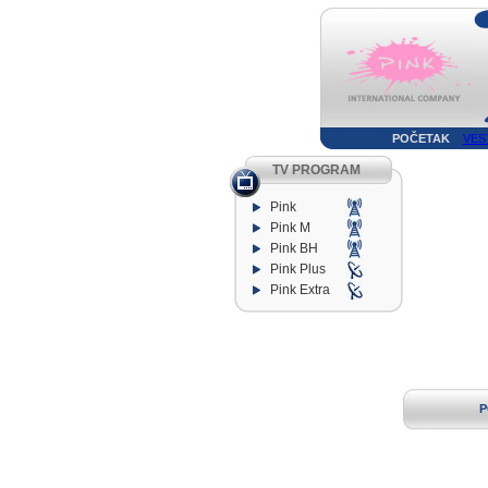
POČETAK
VES
TV PROGRAM
Pink
Pink M
Pink BH
Pink Plus
Pink Extra
P