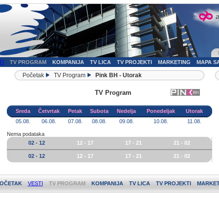
TI
TV PROGRAM
KOMPANIJA
TV LICA
TV PROJEKTI
MARKETING
MAPA S
Početak
TV Program
Pink BH - Utorak
TV Program
Sreda
Četvrtak
Petak
Subota
Nedelja
Ponedeljak
Utorak
05.08.
06.08.
07.08.
08.08.
09.08.
10.08.
11.08.
Nema podataka
02 - 12
12 - 17
17 - 21
21 - 02
02 - 12
12 - 17
17 - 21
21 - 02
OČETAK
VESTI
TV PROGRAM
KOMPANIJA
TV LICA
TV PROJEKTI
MARKET