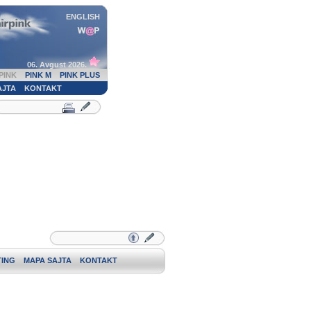
ENGLISH
06. Avgust 2026.
PINK
PINK M
PINK PLUS
AJTA
KONTAKT
ING
MAPA SAJTA
KONTAKT