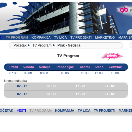
TI
TV PROGRAM
KOMPANIJA
TV LICA
TV PROJEKTI
MARKETING
MAPA S
Početak
TV Program
Pink - Nedelja
TV Program
Petak
Subota
Nedelja
Ponedeljak
Utorak
Sreda
Četvrtak
07.08.
08.08.
09.08.
10.08.
11.08.
12.08.
13.08.
Nema podataka
02 - 12
12 - 17
17 - 21
21 - 02
02 - 12
12 - 17
17 - 21
21 - 02
OČETAK
VESTI
TV PROGRAM
KOMPANIJA
TV LICA
TV PROJEKTI
MARKET