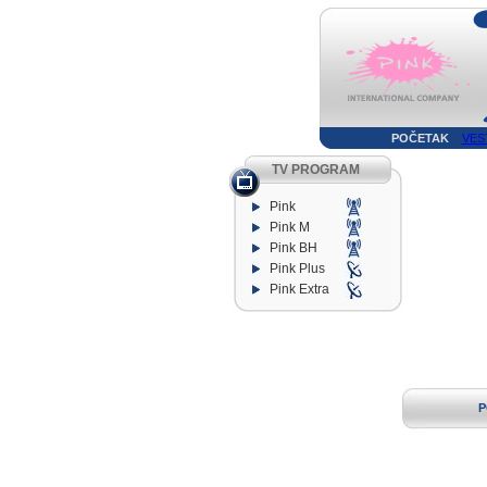
POČETAK
VES
TV PROGRAM
Pink
Pink M
Pink BH
Pink Plus
Pink Extra
P