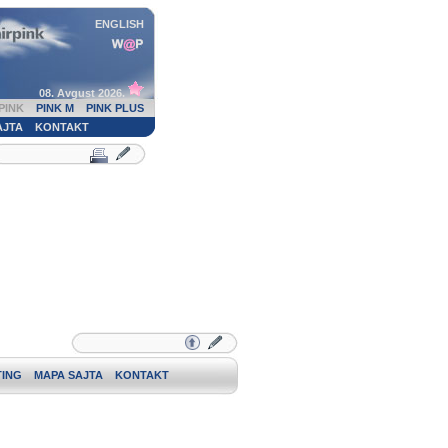
ENGLISH
08. Avgust 2026.
PINK
PINK M
PINK PLUS
AJTA
KONTAKT
ING
MAPA SAJTA
KONTAKT