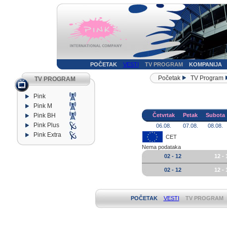
POČETAK
VESTI
TV PROGRAM
KOMPANIJA
Početak
TV Program
TV PROGRAM
Pink
Pink M
Pink BH
Četvrtak
Petak
Subota
Pink Plus
06.08.
07.08.
08.08.
Pink Extra
CET
Nema podataka
02 - 12
12 - 
02 - 12
12 - 
POČETAK
VESTI
TV PROGRAM