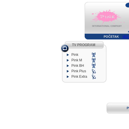
POČETAK
VES
TV PROGRAM
Pink
Pink M
Pink BH
Pink Plus
Pink Extra
P