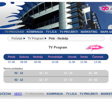
TI
TV PROGRAM
KOMPANIJA
TV LICA
TV PROJEKTI
MARKETING
MAPA S
Početak
TV Program
Pink - Nedelja
TV Program
Petak
Subota
Nedelja
Ponedeljak
Utorak
Sreda
Četvrtak
07.08.
08.08.
09.08.
10.08.
11.08.
12.08.
13.08.
Nema podataka
02 - 12
12 - 17
17 - 21
21 - 02
02 - 12
12 - 17
17 - 21
21 - 02
OČETAK
VESTI
TV PROGRAM
KOMPANIJA
TV LICA
TV PROJEKTI
MARKET