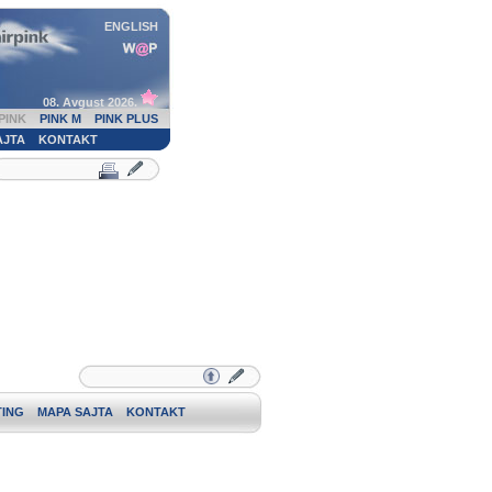
ENGLISH
08. Avgust 2026.
PINK
PINK M
PINK PLUS
AJTA
KONTAKT
ING
MAPA SAJTA
KONTAKT