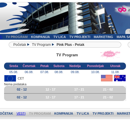
TI
TV PROGRAM
KOMPANIJA
TV LICA
TV PROJEKTI
MARKETING
MAPA S
Početak
TV Program
Pink Plus - Petak
TV Program
Sreda
Četvrtak
Petak
Subota
Nedelja
Ponedeljak
Utorak
05.08.
06.08.
07.08.
08.08.
09.08.
10.08.
11.08.
CET
Nema podataka
02 - 12
12 - 17
17 - 21
21 - 02
02 - 12
12 - 17
17 - 21
21 - 02
OČETAK
VESTI
TV PROGRAM
KOMPANIJA
TV LICA
TV PROJEKTI
MARKET