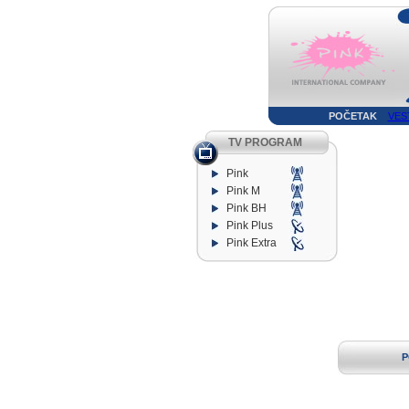
POČETAK
VES
TV PROGRAM
Pink
Pink M
Pink BH
Pink Plus
Pink Extra
P