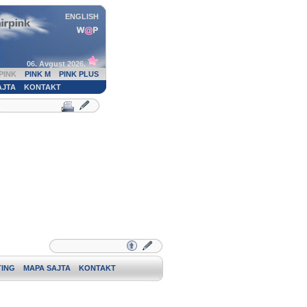
ENGLISH
06. Avgust 2026.
PINK
PINK M
PINK PLUS
AJTA
KONTAKT
ING
MAPA SAJTA
KONTAKT