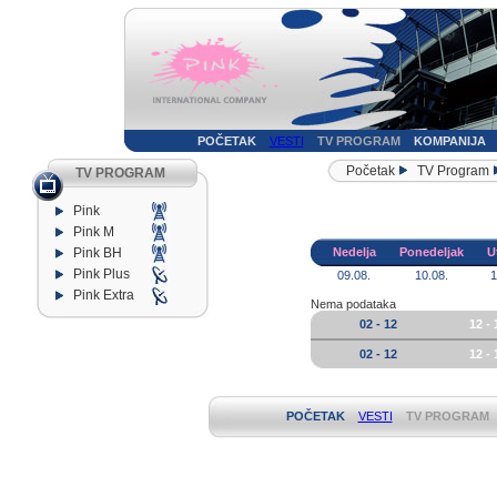
POČETAK
VESTI
TV PROGRAM
KOMPANIJA
Početak
TV Program
TV PROGRAM
Pink
Pink M
Pink BH
Nedelja
Ponedeljak
U
Pink Plus
09.08.
10.08.
1
Pink Extra
Nema podataka
02 - 12
12 - 
02 - 12
12 - 
POČETAK
VESTI
TV PROGRAM