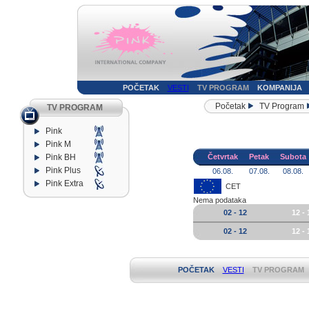
POČETAK
VESTI
TV PROGRAM
KOMPANIJA
Početak
TV Program
TV PROGRAM
Pink
Pink M
Pink BH
Četvrtak
Petak
Subota
Pink Plus
06.08.
07.08.
08.08.
Pink Extra
CET
Nema podataka
02 - 12
12 - 
02 - 12
12 - 
POČETAK
VESTI
TV PROGRAM