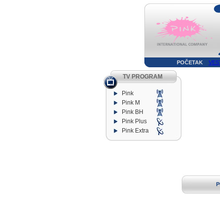
POČETAK
VES
TV PROGRAM
Pink
Pink M
Pink BH
Pink Plus
Pink Extra
P