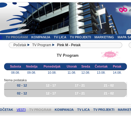
TI
TV PROGRAM
KOMPANIJA
TV LICA
TV PROJEKTI
MARKETING
MAPA S
Početak
TV Program
Pink M - Petak
TV Program
Subota
Nedelja
Ponedeljak
Utorak
Sreda
Četvrtak
Petak
08.08.
09.08.
10.08.
11.08.
12.08.
13.08.
14.08.
Nema podataka
02 - 12
12 - 17
17 - 21
21 - 02
02 - 12
12 - 17
17 - 21
21 - 02
OČETAK
VESTI
TV PROGRAM
KOMPANIJA
TV LICA
TV PROJEKTI
MARKET