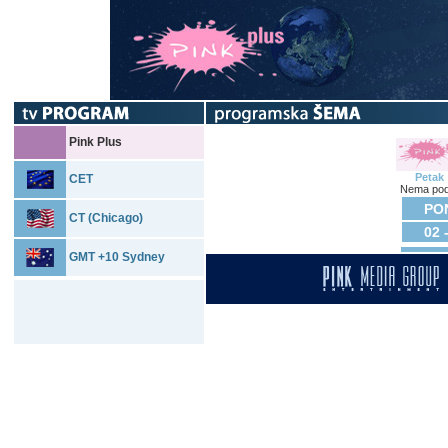
Pink Plus
Petak
CET
Nema pod
PON
CT (Chicago)
02 
GMT +10 Sydney