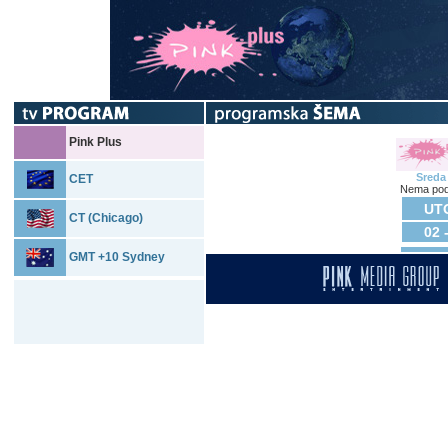
Pink Plus
Sreda
CET
Nema pod
UTO
CT (Chicago)
02 
GMT +10 Sydney