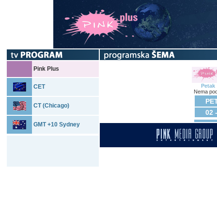
Pink Plus
Petak
CET
Nema pod
PET
CT (Chicago)
02 
GMT +10 Sydney