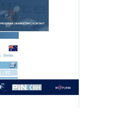
 PROGRAM
|
MARKETING
|
KONTAKT
k
Sreda
1 - 02
@
W
P
|
RSS