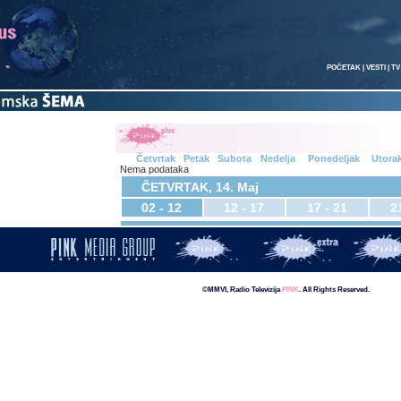
POČETAK
|
VESTI
|
TV
Četvrtak
Petak
Subota
Nedelja
Ponedeljak
Utora
Nema podataka
ČETVRTAK, 14. Maj
02 - 12
12 - 17
17 - 21
2
©MMVI, Radio Televizija
PINK
. All Rights Reserved.