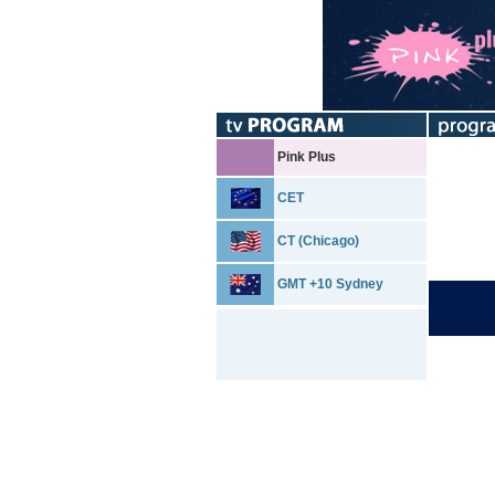
Pink Plus
CET
CT (Chicago)
GMT +10 Sydney