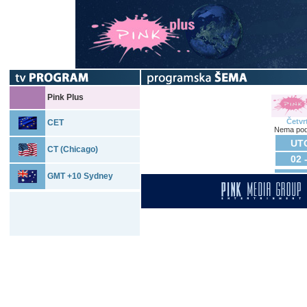
Pink Plus
Četvr
CET
Nema pod
UTO
CT (Chicago)
02 
GMT +10 Sydney