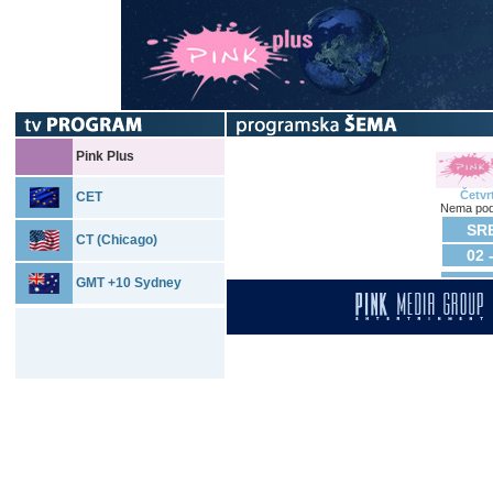
Pink Plus
Četvr
CET
Nema pod
SRE
CT (Chicago)
02 
GMT +10 Sydney