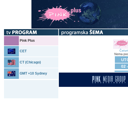
Pink Plus
Četvr
CET
Nema pod
UTO
CT (Chicago)
02 
GMT +10 Sydney