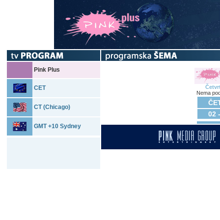
Pink Plus
Četvr
CET
Nema pod
ČET
CT (Chicago)
02 
GMT +10 Sydney