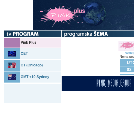
Pink Plus
Nedel
CET
Nema pod
UTO
CT (Chicago)
02 
GMT +10 Sydney