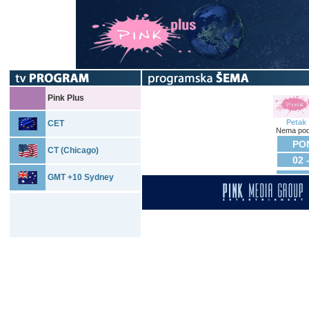
Pink Plus
Petak
CET
Nema pod
PON
CT (Chicago)
02 
GMT +10 Sydney