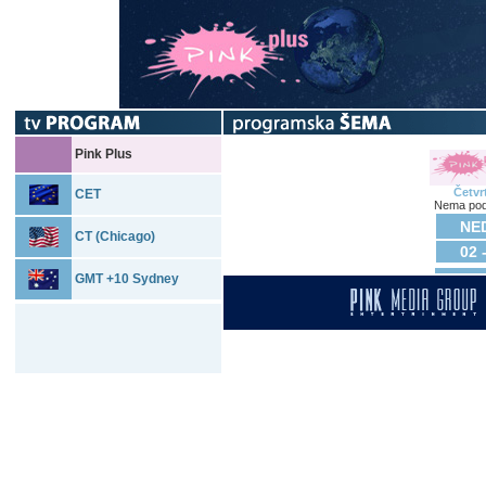
Pink Plus
Četvr
CET
Nema pod
NED
CT (Chicago)
02 
GMT +10 Sydney