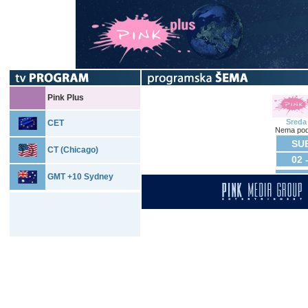
Pink Plus
Sreda
CET
Nema pod
SUB
CT (Chicago)
02 
GMT +10 Sydney