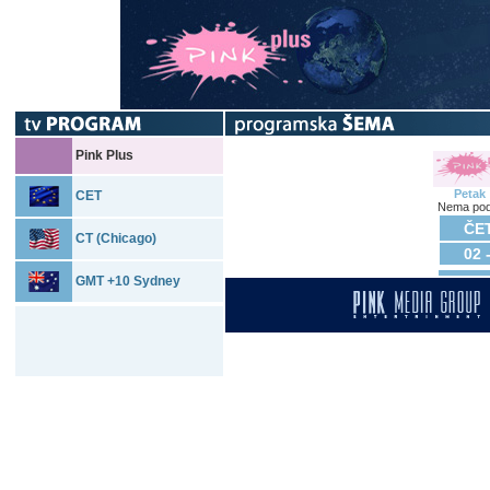
Pink Plus
Petak
CET
Nema pod
ČET
CT (Chicago)
02 
GMT +10 Sydney